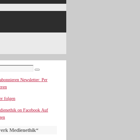
Suchen
Newsletter: Per
eren
r folgen
Auf
gen
erk Medienethik“