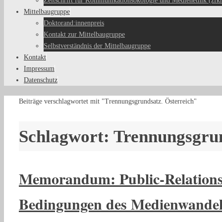
Zeitschrift für Kommunikationsökologie und Medienethik (zfk
Mittelbaugruppe
Doktorand:innenpreis
Kontakt zur Mittelbaugruppe
Selbstverständnis der Mittelbaugruppe
Kontakt
Impressum
Datenschutz
Start
Beiträge verschlagwortet mit "Trennungsgrundsatz. Österreich"
Schlagwort:
Trennungsgrun
Memorandum: Public-Relations
Bedingungen des Medienwandel