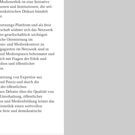
edienethik ist eine Initiative
onen und Institutionen, die seit
enkritischen Diskurs bündelt
t.
netzungs-Plattform und als freie
schaft widmet sich das Netzwerk
er gesellschaftlich wichtigen
sche Orientierung im
ns- und Medienkontext zu
ngagierten im Netzwerk sind in
und Medienpraxis beheimatet und
ich mit Fragen der Ethik und
dien und öffentlicher
on.
netzung von Expertise aus
und Praxis und durch die
der öffentlichen
hen Debatte über die Qualität von
Unterhaltung, öffentlicher
 und Medienbildung leistet das
enethik einen wertvollen
ne freie und demokratische