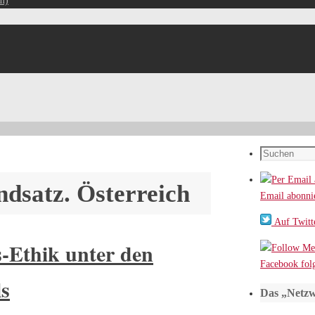
m)
Suchen
nach:
dsatz. Österreich
Email abonni
Auf Twitte
-Ethik unter den
Facebook fol
s
Das „Netzw