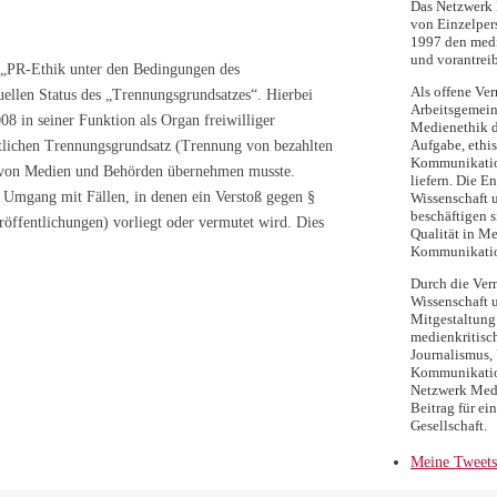
Das Netzwerk M
von Einzelpers
1997 den medi
und vorantreib
 „PR-Ethik unter den Bedingungen des
Als offene Ver
uellen Status des „Trennungsgrundsatzes“. Hierbei
Arbeitsgemein
8 in seiner Funktion als Organ freiwilliger
Medienethik d
Aufgabe, ethi
htlichen Trennungsgrundsatz (Trennung von bezahlten
Kommunikatio
n von Medien und Behörden übernehmen musste.
liefern. Die E
 Umgang mit Fällen, in denen ein Verstoß gegen §
Wissenschaft 
beschäftigen s
röffentlichungen) vorliegt oder vermutet wird. Dies
Qualität in Me
Kommunikati
Durch die Ver
Wissenschaft 
Mitgestaltung 
medienkritisc
Journalismus, 
Kommunikation
Netzwerk Medi
Beitrag für ei
Gesellschaft.
Meine Tweets