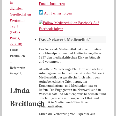
in
Email abonnieren
digitalen
Auf Twitter folgen
Gesellschaften
Programm
Auf
Tag 1
Facebook folgen
(Fokus
Praxis,
Das „Netzwerk Medienethik“
22.2.18)
Das Netzwerk Medienethik ist eine Initiative
Linda
von Einzelpersonen und Institutionen, die seit
Breitlauch
1997 den medienkritischen Diskurs bündelt
und vorantreibt.
–
Referentin
Als offene Vernetzungs-Plattform und als freie
Arbeitsgemeinschaft widmet sich das Netzwerk
#nme18
Medienethik der gesellschaftlich wichtigen
Aufgabe, ethische Orientierung im
Kommunikations- und Medienkontext zu
Linda
liefern. Die Engagierten im Netzwerk sind in
Wissenschaft und Medienpraxis beheimatet und
beschäftigen sich mit Fragen der Ethik und
Breitlauch
Qualität in Medien und öffentlicher
Kommunikation.
Durch die Vernetzung von Expertise aus