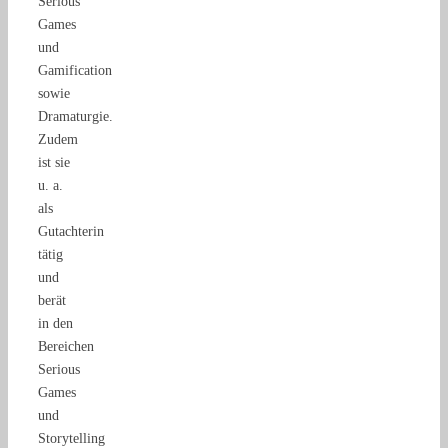
Serious
Games
und
Gamification
sowie
Dramaturgie.
Zudem
ist sie
u. a.
als
Gutachterin
tätig
und
berät
in den
Bereichen
Serious
Games
und
Storytelling