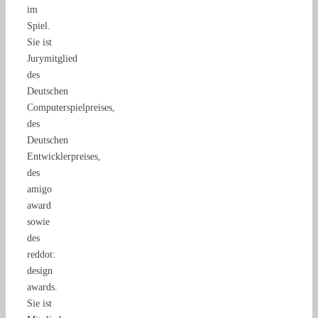
im
Spiel.
Sie ist
Jurymitglied
des
Deutschen
Computerspielpreises,
des
Deutschen
Entwicklerpreises,
des
amigo
award
sowie
des
reddot:
design
awards.
Sie ist