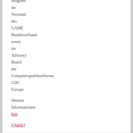
Mitglied
im
Vorstand
des
GAME
Bundesverband
sowie
im
Advisory
Board
der
Computerspielekonferenz
GDC
Europe.
Weitere
Informationen
hier
.
[
Quelle
]