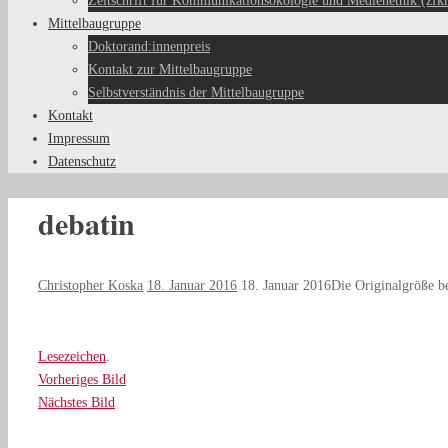
Zeitschrift für Kommunikationsökologie und Medienethik (zfk
Mittelbaugruppe
Doktorand:innenpreis
Kontakt zur Mittelbaugruppe
Selbstverständnis der Mittelbaugruppe
Kontakt
Impressum
Datenschutz
debatin
Christopher Koska
18. Januar 2016
18. Januar 2016
Die Originalgröße b
Lesezeichen
.
Vorheriges Bild
Nächstes Bild