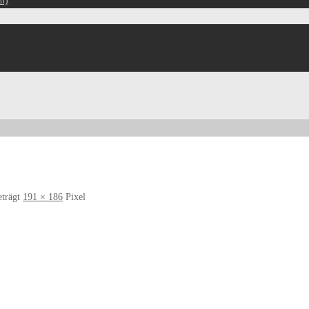
m)
eträgt
191 × 186
Pixel